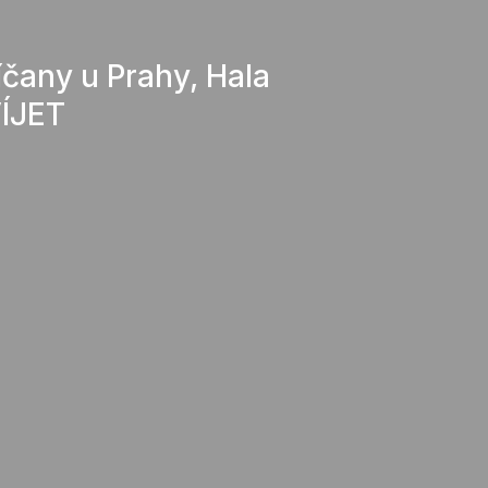
íčany u Prahy, Hala
ÍJET