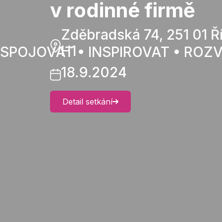
v rodinné firmě
Zděbradská 74, 251 01 Ř
H1
SPOJOVAT • INSPIROVAT • ROZV
18.9.2024
Detail setkání